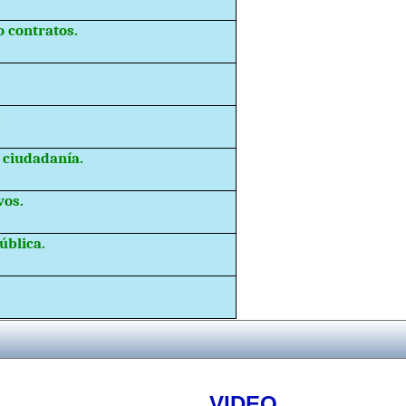
 contratos.
.
 ciudadanía.
vos.
ública.
VIDEO