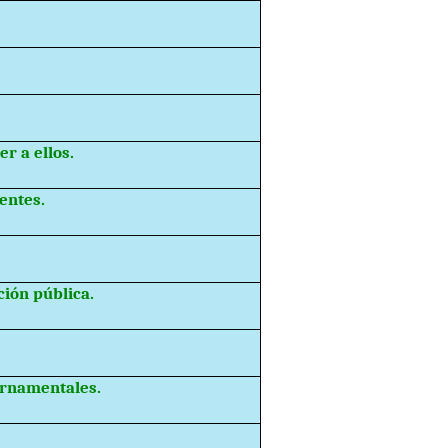
r a ellos.
gentes.
ción pública.
ernamentales.