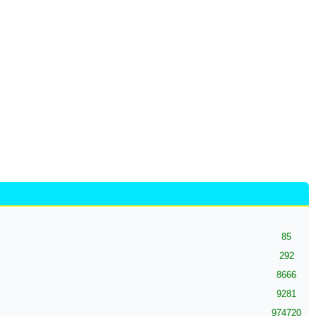
85
292
8666
9281
974720