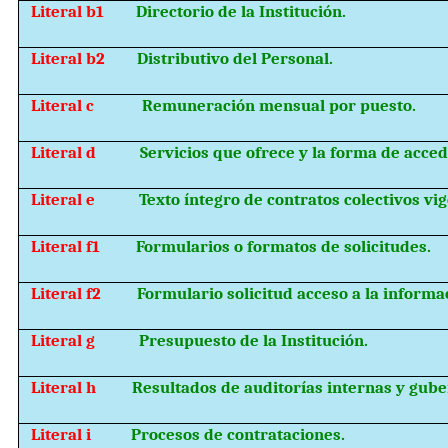
Literal b1
Directorio de la Institución.
Literal b2
Distributivo del Personal.
Literal c
Remuneración mensual por puesto.
Literal d
Servicios que ofrece y la forma de accede
Literal e
Texto íntegro de contratos colectivos vi
Literal f1
Formularios o formatos de solicitudes.
Literal f2
Formulario solicitud acceso a la informa
Literal g
Presupuesto de la Institución.
Literal h
Resultados de auditorías internas y gub
Literal i
Procesos de contrataciones.