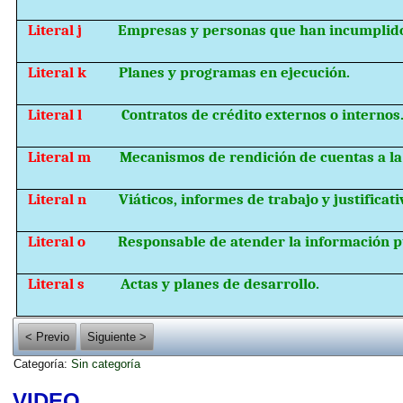
Literal j
Empresas y personas que han incumplido
Literal k
Planes y programas en ejecución.
Literal l
Contratos de crédito externos o internos
Literal m
Mecanismos de rendición de cuentas a la
Literal n
Viáticos, informes de trabajo y justificati
Literal o
Responsable de atender la información p
Literal s
Actas y planes de desarrollo.
< Previo
Siguiente >
Categoría:
Sin categoría
VIDEO