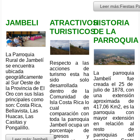
Leer más:Fiestas Pa
JAMBELI
ATRACTIVOS
HISTORIA
TURISTICOS
DE LA
PARROQUIA
La Parroquia
Rural de Jambelí
Respecto a las
se encuentra
acciones de
ubicada
La parroquia
turismo esta ha
geográficamente
Jambelí fue
sido solo
al Sur Oeste de
creada el 25 de
desarrollada
la Provincia de El
julio de 1878, con
dentro de la
Oro con sus Islas
una extensión
Comunidad de
principales como
aproximada de
Isla Costa Rica lo
son: Costa Rica,
417,06 Km2, es la
cual en
Bellavista, Las
parroquia con
comparación con
Huacas, Las
mayor extensión
toda la parroquia
Casitas y
en relación al
Jambelí ocupa un
Pongalillo.
resto de
porcentaje de
parroquias del
ingresos y
Leer más:Jambeli