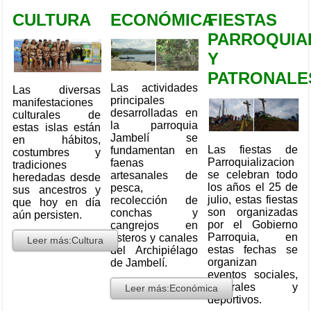
CULTURA
ECONÓMICA
FIESTAS
PARROQUIA
Y
PATRONALE
Las actividades
Las diversas
principales
manifestaciones
desarrolladas en
culturales de
la parroquia
estas islas están
Jambelí se
en hábitos,
Las fiestas de
fundamentan en
costumbres y
Parroquializacion
faenas
tradiciones
se celebran todo
artesanales de
heredadas desde
los años el 25 de
pesca,
sus ancestros y
julio, estas fiestas
recolección de
que hoy en día
son organizadas
conchas y
aún persisten.
por el Gobierno
cangrejos en
Parroquia, en
esteros y canales
Leer más:Cultura
estas fechas se
del Archipiélago
organizan
de Jambelí.
eventos sociales,
culturales y
Leer más:Económica
deportivos.