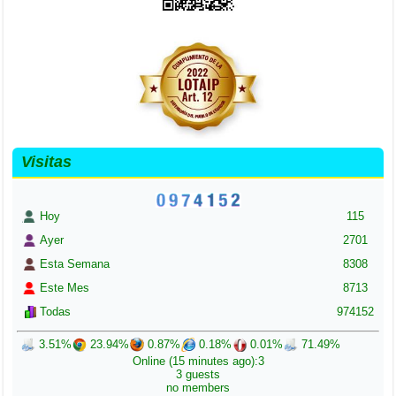
Visitas
Hoy
115
Ayer
2701
Esta Semana
8308
Este Mes
8713
Todas
974152
3.51%
23.94%
0.87%
0.18%
0.01%
71.49%
Online (15 minutes ago):3
3 guests
no members