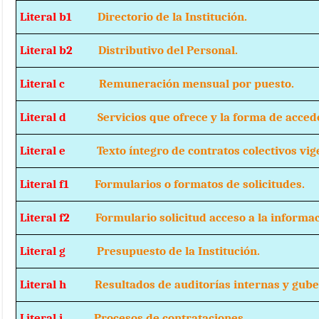
Literal b1
Directorio de la Institución.
Literal b2
Distributivo del Personal.
Literal c
Remuneración mensual por puesto.
Literal d
Servicios que ofrece y la forma de acceder
Literal e
Texto íntegro de contratos colectivos vige
Literal f1
Formularios o formatos de solicitudes.
Literal f2
Formulario solicitud acceso a la informac
Literal g
Presupuesto de la Institución.
Literal h
Resultados de auditorías internas y gube
Literal i
Procesos de contrataciones.